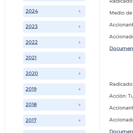
Radicado:
2024
Medio de 
Accionant
2023
Accionado
2022
Documen
2021
2
2020
Radicado:
2019
Acción: T
2018
Accionant
Accionado
2017
Documen