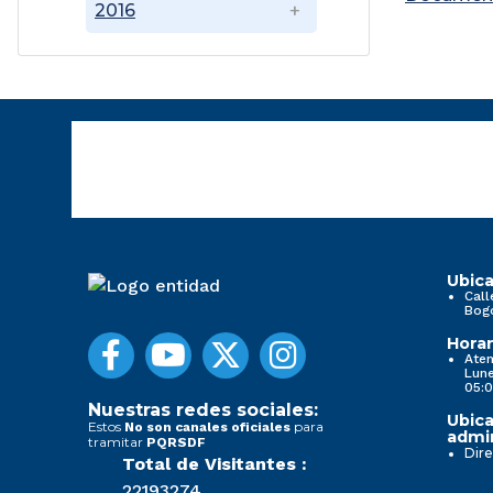
2016
Ubica
Call
Bog
Horar
Aten
Lune
05:0
Nuestras redes sociales:
Ubica
Estos
para
No son canales oficiales
admin
tramitar
PQRSDF
Dire
Total de Visitantes :
22193274