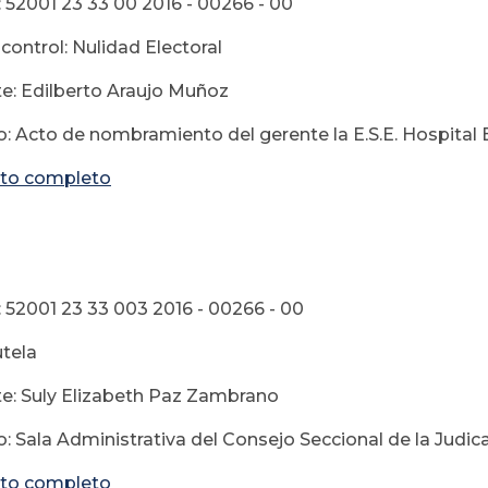
 52001 23 33 00 2016 - 00266 - 00
control: Nulidad Electoral
e: Edilberto Araujo Muñoz
: Acto de nombramiento del gerente la E.S.E. Hospital
to completo
0 de abri
 52001 23 33 003 2016 - 00266 - 00
utela
e: Suly Elizabeth Paz Zambrano
: Sala Administrativa del Consejo Seccional de la Judic
to completo