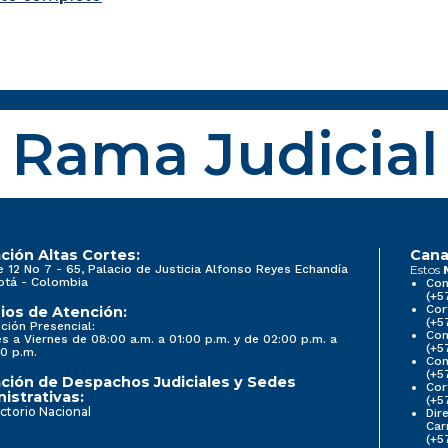
Rama Judicial
ción Altas Cortes:
Cana
e 12 No 7 - 65, Palacio de Justicia Alfonso Reyes Echandía
Estos
otá - Colombia
Con
(+5
Cor
ios de Atención:
(+5
ción Presencial:
Con
s a Viernes de 08:00 a.m. a 01:00 p.m. y de 02:00 p.m. a
(+5
0 p.m.
Com
(+5
ción de Despachos Judiciales y Sedes
Cor
istrativas:
(+5
ctorio Nacional
Dir
Car
(+5