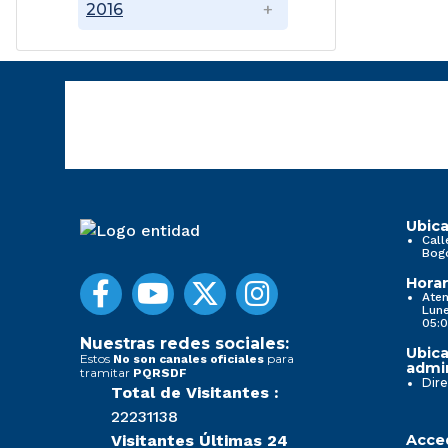
2016
Ubica
Call
Bog
Horar
Aten
Lune
05:0
Nuestras redes sociales:
Ubica
Estos
para
No son canales oficiales
admin
tramitar
PQRSDF
Dire
Total de Visitantes :
22231138
Visitantes Últimas 24
Acced