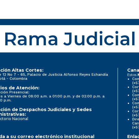
Rama Judicial
ción Altas Cortes:
Cana
e 12 No 7 - 65, Palacio de Justicia Alfonso Reyes Echandía
Estos
otá - Colombia
Con
(+5
Cor
ios de Atención:
(+5
ción Presencial:
Con
s a Viernes de 08:00 a.m. a 01:00 p.m. y de 02:00 p.m. a
(+5
0 p.m.
Com
(+5
ción de Despachos Judiciales y Sedes
Cor
istrativas:
(+5
ctorio Nacional
Dir
Car
(+5
a a su correo electrónico institucional
Enla