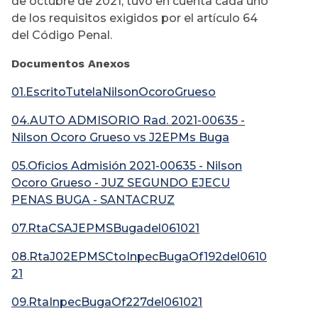
de octubre de 2021, tuvo en cuenta cada uno
de los requisitos exigidos por el artículo 64
del Código Penal.
Documentos Anexos
01.EscritoTutelaNilsonOcoroGrueso
04.AUTO ADMISORIO Rad. 2021-00635 -
Nilson Ocoro Grueso vs J2EPMs Buga
05.Oficios Admisión 2021-00635 - Nilson
Ocoro Grueso - JUZ SEGUNDO EJECU
PENAS BUGA - SANTACRUZ
07.RtaCSAJEPMSBugadel061021
08.RtaJ02EPMSCtoInpecBugaOf192del0610
21
09.RtaInpecBugaOf227del061021