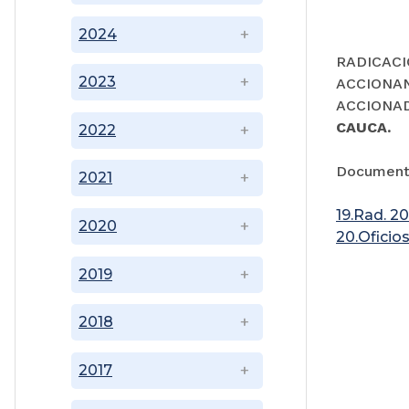
2024
RADICACI
2023
ACCIONA
ACCIONA
CAUCA.
2022
Document
2021
19.Rad. 2
2020
20.Ofici
2019
2018
2017