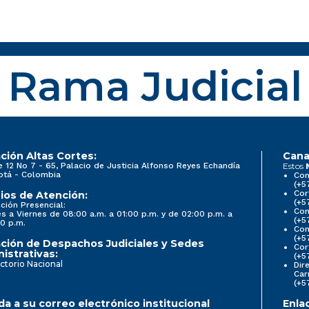
Rama Judicial
ción Altas Cortes:
Cana
e 12 No 7 - 65, Palacio de Justicia Alfonso Reyes Echandía
Estos
otá - Colombia
Con
(+5
Cor
ios de Atención:
(+5
ción Presencial:
Con
s a Viernes de 08:00 a.m. a 01:00 p.m. y de 02:00 p.m. a
(+5
0 p.m.
Com
(+5
ción de Despachos Judiciales y Sedes
Cor
istrativas:
(+5
ctorio Nacional
Dir
Car
(+5
a a su correo electrónico institucional
Enla