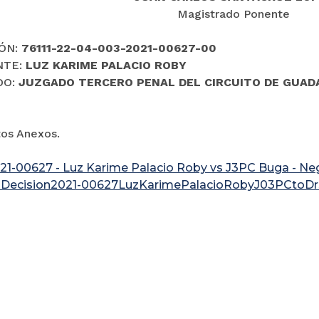
Magistrado Ponente
ÓN:
76111-22-04-003-2021-00627-00
NTE:
LUZ KARIME PALACIO ROBY
DO:
JUZGADO TERCERO PENAL DEL CIRCUITO DE GUADA
os Anexos.
021-00627 - Luz Karime Palacio Roby vs J3PC Buga - Ne
osDecision2021-00627LuzKarimePalacioRobyJ03PCtoDr