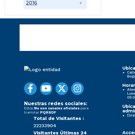
2016
Ubica
Call
Bog
Horar
Aten
Lune
05:0
Nuestras redes sociales:
Ubica
Estos
para
No son canales oficiales
admin
tramitar
PQRSDF
Dire
Total de Visitantes :
22233904
Visitantes Últimas 24
Acced