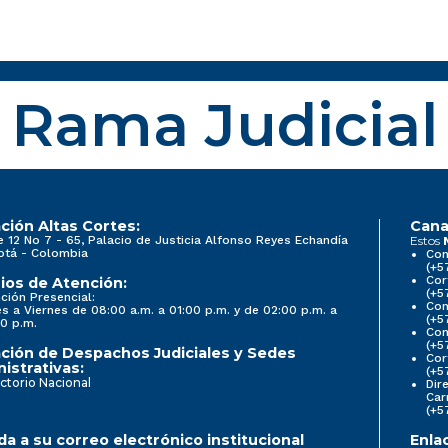
Rama Judicial
ción Altas Cortes:
Cana
e 12 No 7 - 65, Palacio de Justicia Alfonso Reyes Echandía
Estos
otá - Colombia
Con
(+5
Cor
ios de Atención:
(+5
ción Presencial:
Con
s a Viernes de 08:00 a.m. a 01:00 p.m. y de 02:00 p.m. a
(+5
0 p.m.
Com
(+5
ción de Despachos Judiciales y Sedes
Cor
istrativas:
(+5
ctorio Nacional
Dir
Car
(+5
a a su correo electrónico institucional
Enla