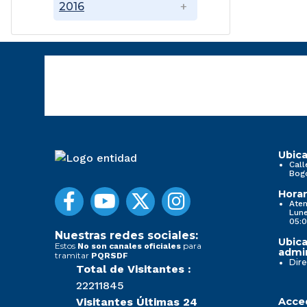
2016
Ubica
Call
Bog
Horar
Aten
Lune
05:0
Nuestras redes sociales:
Ubica
Estos
para
No son canales oficiales
admin
tramitar
PQRSDF
Dire
Total de Visitantes :
22211845
Visitantes Últimas 24
Acced