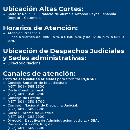
Ubicación Altas Cortes:
Calle 12 No 7 - 65, Palacio de Justicia Alfonso Reyes Echandía
Bogotá - Colombia
Horarios de Atención:
Atención Presencial:
Lunes a Viernes de 08:00 a.m. a 01:00 p.m. y de 02:00 p.m. a 05:00
p.m.
Ubicación de Despachos Judiciales
y Sedes administrativas:
Directorio Nacional
Canales de atención:
Estos
para tramitar
No son canales oficiales
PQRSDF
Consejo Superior de la Judicatura:
(+57) 601 - 565 8500
Corte Constitucional:
(+57) 601 - 350 6200
Consejo de Estado:
(+57) 601 - 350 6700
Comisión Nacional de Disciplina Judicial:
(+57) 601 - 565 8500
Corte Suprema de Justicia:
(+57) 601 - 362 2000
Dirección Ejecutiva de Administración Judicial - DEAJ:
Carrera 7 # 27-18, Bogotá
(+57) 601 - 565 8500