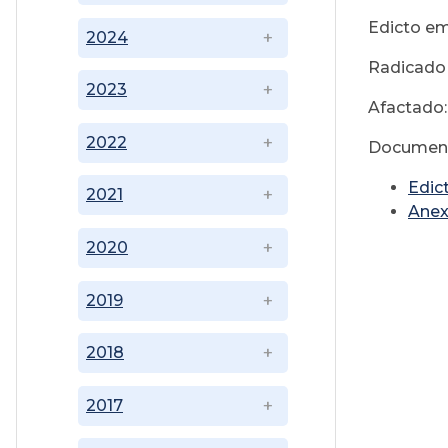
Edicto em
2024
Radicado
2023
Afactad
2022
Document
Edic
2021
Ane
2020
2019
2018
2017