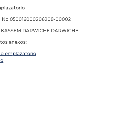
plazatorio
 No 050016000206208-00002
o: KASSEM DARWICHE DARWICHE
os anexos:
to emplazatorio
xo