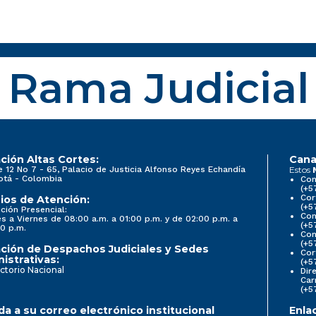
Rama Judicial
ción Altas Cortes:
Cana
e 12 No 7 - 65, Palacio de Justicia Alfonso Reyes Echandía
Estos
otá - Colombia
Con
(+5
Cor
ios de Atención:
(+5
ción Presencial:
Con
s a Viernes de 08:00 a.m. a 01:00 p.m. y de 02:00 p.m. a
(+5
0 p.m.
Com
(+5
ción de Despachos Judiciales y Sedes
Cor
istrativas:
(+5
ctorio Nacional
Dir
Car
(+5
a a su correo electrónico institucional
Enla