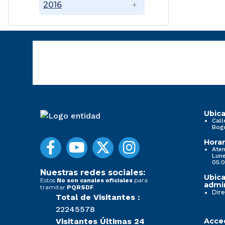
2016
Ubica
Call
Bog
Horar
Aten
Lune
05:0
Nuestras redes sociales:
Ubica
Estos
para
No son canales oficiales
admin
tramitar
PQRSDF
Dire
Total de Visitantes :
22245578
Visitantes Últimas 24
Acced