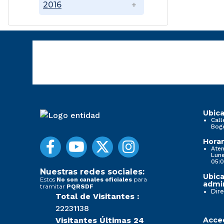
2016
Ubica
Call
Bog
Horar
Aten
Lune
05:0
Nuestras redes sociales:
Ubica
Estos
para
No son canales oficiales
admin
tramitar
PQRSDF
Dire
Total de Visitantes :
22231138
Visitantes Últimas 24
Acced