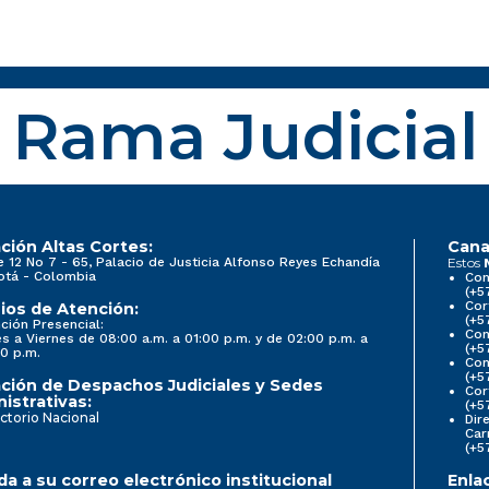
Rama Judicial
ción Altas Cortes:
Cana
e 12 No 7 - 65, Palacio de Justicia Alfonso Reyes Echandía
Estos
otá - Colombia
Con
(+5
Cor
ios de Atención:
(+5
ción Presencial:
Con
s a Viernes de 08:00 a.m. a 01:00 p.m. y de 02:00 p.m. a
(+5
0 p.m.
Com
(+5
ción de Despachos Judiciales y Sedes
Cor
istrativas:
(+5
ctorio Nacional
Dir
Car
(+5
a a su correo electrónico institucional
Enla