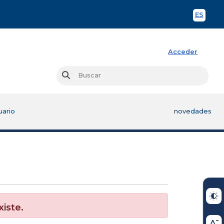
ES
Spani
Acceder
Busc
Buscar
uario
novedades
xiste.