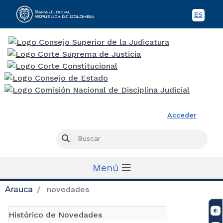
ES
Spani
Rama Judicial
Acceder
Busc
Buscar
Menú
Arauca
novedades
Histórico de Novedades