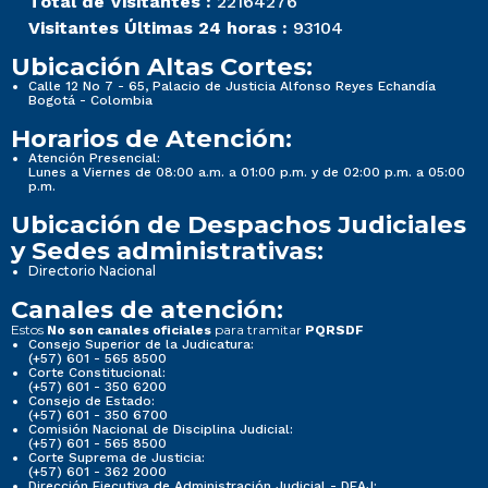
Total de Visitantes :
22164276
Visitantes Últimas 24 horas :
93104
Ubicación Altas Cortes:
Calle 12 No 7 - 65, Palacio de Justicia Alfonso Reyes Echandía
Bogotá - Colombia
Horarios de Atención:
Atención Presencial:
Lunes a Viernes de 08:00 a.m. a 01:00 p.m. y de 02:00 p.m. a 05:00
p.m.
Ubicación de Despachos Judiciales
y Sedes administrativas:
Directorio Nacional
Canales de atención:
Estos
para tramitar
No son canales oficiales
PQRSDF
Consejo Superior de la Judicatura:
(+57) 601 - 565 8500
Corte Constitucional:
(+57) 601 - 350 6200
Consejo de Estado:
(+57) 601 - 350 6700
Comisión Nacional de Disciplina Judicial:
(+57) 601 - 565 8500
Corte Suprema de Justicia:
(+57) 601 - 362 2000
Dirección Ejecutiva de Administración Judicial - DEAJ: