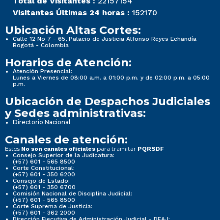
Total de Visitantes :
22157154
Visitantes Últimas 24 horas :
152170
Ubicación Altas Cortes:
Calle 12 No 7 - 65, Palacio de Justicia Alfonso Reyes Echandía
Bogotá - Colombia
Horarios de Atención:
Atención Presencial:
Lunes a Viernes de 08:00 a.m. a 01:00 p.m. y de 02:00 p.m. a 05:00
p.m.
Ubicación de Despachos Judiciales
y Sedes administrativas:
Directorio Nacional
Canales de atención:
Estos
para tramitar
No son canales oficiales
PQRSDF
Consejo Superior de la Judicatura:
(+57) 601 - 565 8500
Corte Constitucional:
(+57) 601 - 350 6200
Consejo de Estado:
(+57) 601 - 350 6700
Comisión Nacional de Disciplina Judicial:
(+57) 601 - 565 8500
Corte Suprema de Justicia:
(+57) 601 - 362 2000
Dirección Ejecutiva de Administración Judicial - DEAJ: