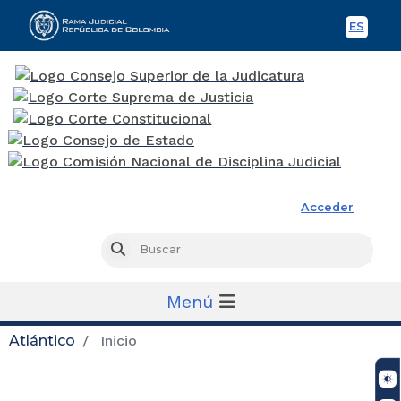
ES
Spani
Rama Judicial
Acceder
Busc
Buscar
Menú
Atlántico
Inicio