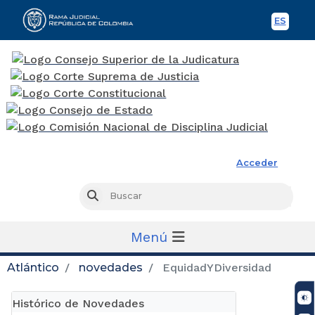
ES
Spani
Rama Judicial
Acceder
Busc
Buscar
Menú
Atlántico
novedades
EquidadYDiversidad
Histórico de Novedades