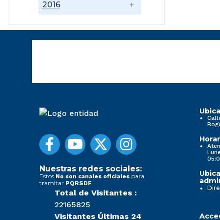
2016
Ubica
Call
Bog
Horar
Aten
Lune
05:0
Nuestras redes sociales:
Ubica
Estos
para
No son canales oficiales
admin
tramitar
PQRSDF
Dire
Total de Visitantes :
22165825
Visitantes Últimas 24
Acced