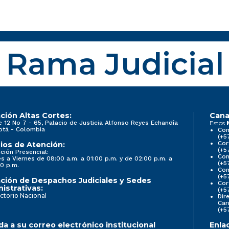
Rama Judicial
ción Altas Cortes:
Cana
e 12 No 7 - 65, Palacio de Justicia Alfonso Reyes Echandía
Estos
otá - Colombia
Con
(+5
Cor
ios de Atención:
(+5
ción Presencial:
Con
s a Viernes de 08:00 a.m. a 01:00 p.m. y de 02:00 p.m. a
(+5
0 p.m.
Com
(+5
ción de Despachos Judiciales y Sedes
Cor
istrativas:
(+5
ctorio Nacional
Dir
Car
(+5
a a su correo electrónico institucional
Enla