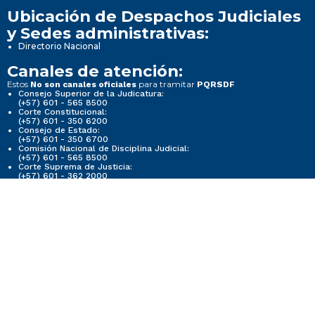
Ubicación de Despachos Judiciales
y Sedes administrativas:
Directorio Nacional
Canales de atención:
Estos
para tramitar
No son canales oficiales
PQRSDF
Consejo Superior de la Judicatura:
(+57) 601 - 565 8500
Corte Constitucional:
(+57) 601 - 350 6200
Consejo de Estado:
(+57) 601 - 350 6700
Comisión Nacional de Disciplina Judicial:
(+57) 601 - 565 8500
Corte Suprema de Justicia:
(+57) 601 - 362 2000
Dirección Ejecutiva de Administración Judicial - DEAJ:
Carrera 7 # 27-18, Bogotá
(+57) 601 - 565 8500
Acceda a su correo electrónico
institucional
(Servidores Judiciales)
Correo electrónico institucional:
info@cendoj.ramajudicial.gov.co
Otros Correos electrónicos: