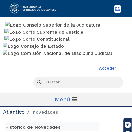
ES
Spani
Rama Judicial
Acceder
Busc
Buscar
Menú
Atlántico
novedades
Histórico de Novedades