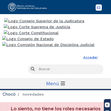
ES
Spani
Rama Judicial
Acceder
Busc
Buscar
Menú
Chocó
novedades
Lo siento, no tiene los roles necesarios