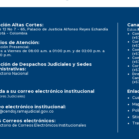
ción Altas Cortes:
Cana
e 12 No 7 - 65, Palacio de Justicia Alfonso Reyes Echandía
Estos
otá - Colombia
Con
(+5
Cor
ios de Atención:
(+5
ción Presencial:
Con
s a Viernes de 08:00 a.m. a 01:00 p.m. y de 02:00 p.m. a
(+5
0 p.m.
Com
(+5
ción de Despachos Judiciales y Sedes
Cor
istrativas:
(+5
ctorio Nacional
Dir
Car
(+5
a a su correo electrónico institucional
Enla
ores Judiciales)
Cue
Map
o electrónico institucional:
Pol
@cendoj.ramajudicial.gov.co
Sit
 Correos electrónicos:
Tra
ctorio de Correos Electrónicos Institucionales