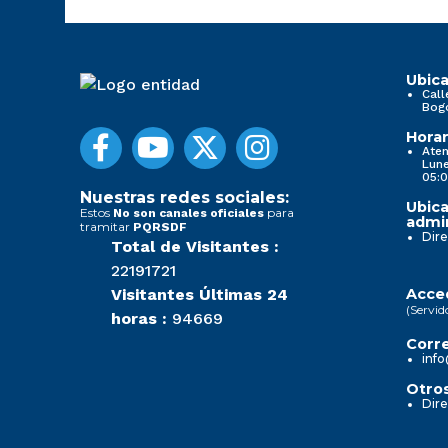
Ubica
Call
Bog
Horar
Aten
Lune
05:0
Nuestras redes sociales:
Ubica
Estos
para
No son canales oficiales
admin
tramitar
PQRSDF
Dire
Total de Visitantes :
22191721
Visitantes Últimas 24
Acced
(Servid
horas :
94669
Corre
info
Otros
Dire