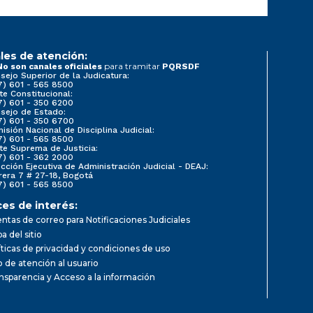
les de atención:
para tramitar
No son canales oficiales
PQRSDF
sejo Superior de la Judicatura:
7) 601 - 565 8500
te Constitucional:
7) 601 - 350 6200
sejo de Estado:
7) 601 - 350 6700
isión Nacional de Disciplina Judicial:
7) 601 - 565 8500
te Suprema de Justicia:
7) 601 - 362 2000
ección Ejecutiva de Administración Judicial - DEAJ:
rera 7 # 27-18, Bogotá
7) 601 - 565 8500
ces de interés:
ntas de correo para Notificaciones Judiciales
a del sitio
íticas de privacidad y condiciones de uso
io de atención al usuario
nsparencia y Acceso a la información