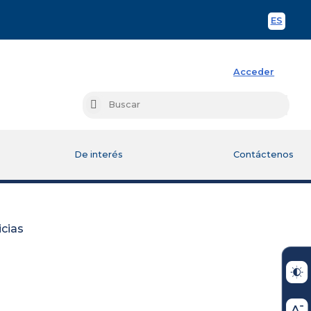
ES
Spani
Acceder
Busc
Buscar
De interés
Contáctenos
icias