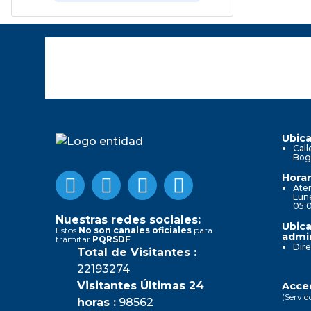
Ubica
Call
Bog
Horar
Aten
Lune
05:
Nuestras redes sociales:
Ubica
Estos
No son canales oficiales
para
admin
tramitar
PQRSDF
Dire
Total de Visitantes :
22193274
Visitantes Últimas 24
Acced
(Servid
horas :
98562