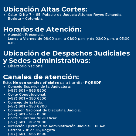
Ubicación Altas Cortes:
Calle 12 No 7 - 65, Palacio de Justicia Alfonso Reyes Echandía
Bogotá - Colombia
Horarios de Atención:
Atención Presencial:
Lunes a Viernes de 08:00 a.m. a 01:00 p.m. y de 02:00 p.m. a 05:00
p.m.
Ubicación de Despachos Judiciales
y Sedes administrativas:
Directorio Nacional
Canales de atención:
Estos
para tramitar
No son canales oficiales
PQRSDF
Consejo Superior de la Judicatura:
(+57) 601 - 565 8500
Corte Constitucional:
(+57) 601 - 350 6200
Consejo de Estado:
(+57) 601 - 350 6700
Comisión Nacional de Disciplina Judicial:
(+57) 601 - 565 8500
Corte Suprema de Justicia:
(+57) 601 - 362 2000
Dirección Ejecutiva de Administración Judicial - DEAJ:
Carrera 7 # 27-18, Bogotá
(+57) 601 - 565 8500