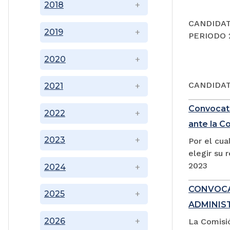
2018
CANDIDAT
2019
PERIODO 2
2020
CANDIDAT
2021
Convocato
2022
ante la C
2023
Por el cua
elegir su 
2023
2024
CONVOCA
2025
ADMINIST
2026
La Comisió