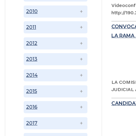
Videoconfe
2010
http://190
CONVOCA
2011
LA RAMA 
2012
2013
2014
LA COMIS
JUDICIAL
2015
CANDIDAT
2016
2017