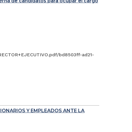
 terna de candidatos para ocupar el cargo
ECTOR+EJECUTIVO.pdf/bd8503ff-ad21-
CIONARIOS Y EMPLEADOS ANTE LA