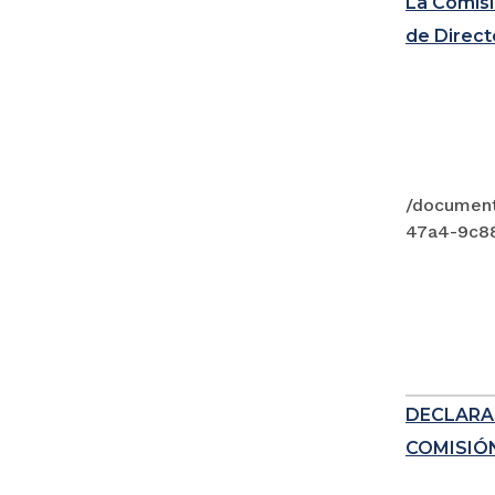
La Comisi
de Direct
/documen
47a4-9c8
DECLARA
COMISIÓN