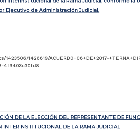
ón Interinstitucional de la Rama Judicial, conformó la
or Ejecutivo de Administración Judicial.
ts/1423506/1426619/ACUERD0+06+DE+2017-+TERNA+DIR
8-4f9403c30fd8
CIÓN DE LA ELECCIÓN DEL REPRESENTANTE DE FUN
 INTERINSTITUCIONAL DE LA RAMA JUDICIAL