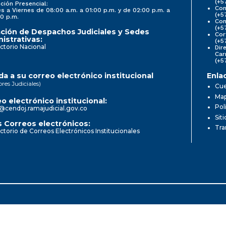
(+5
ción Presencial:
Con
s a Viernes de 08:00 a.m. a 01:00 p.m. y de 02:00 p.m. a
(+5
0 p.m.
Com
(+5
ción de Despachos Judiciales y Sedes
Cor
istrativas:
(+5
ctorio Nacional
Dir
Car
(+5
a a su correo electrónico institucional
Enla
ores Judiciales)
Cue
Map
o electrónico institucional:
Pol
@cendoj.ramajudicial.gov.co
Sit
 Correos electrónicos:
Tra
ctorio de Correos Electrónicos Institucionales