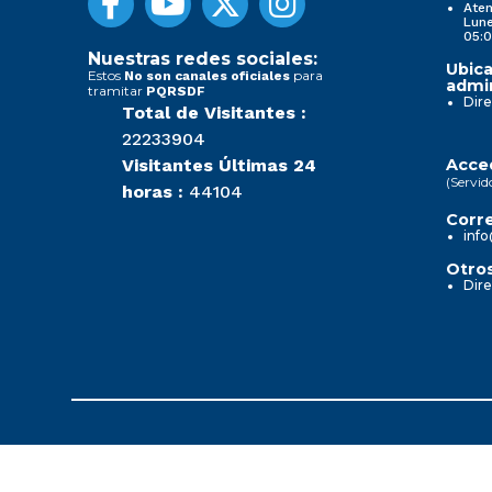
Aten
Lune
05:0
Nuestras redes sociales:
Ubica
Estos
para
No son canales oficiales
admin
tramitar
PQRSDF
Dire
Total de Visitantes :
22233904
Visitantes Últimas 24
Acced
(Servid
horas :
44104
Corre
info
Otros
Dire