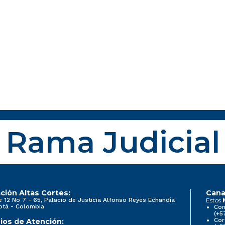
Rama Judicial
ción Altas Cortes:
Cana
e 12 No 7 - 65, Palacio de Justicia Alfonso Reyes Echandía
Estos
otá - Colombia
Con
(+5
Cor
ios de Atención: