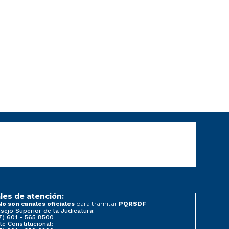
les de atención:
para tramitar
No son canales oficiales
PQRSDF
sejo Superior de la Judicatura:
7) 601 - 565 8500
te Constitucional: