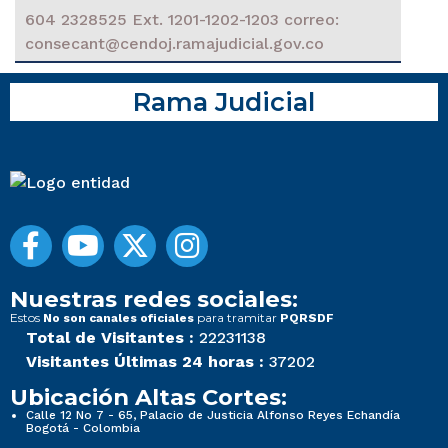
604 2328525 Ext. 1201-1202-1203 correo:
consecant@cendoj.ramajudicial.gov.co
Rama Judicial
Nuestras redes sociales:
Estos
para tramitar
No son canales oficiales
PQRSDF
Total de Visitantes :
22231138
Visitantes Últimas 24 horas :
37202
Ubicación Altas Cortes:
Calle 12 No 7 - 65, Palacio de Justicia Alfonso Reyes Echandía
Bogotá - Colombia