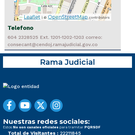
Leaflet
OpenStreetMap
| ©
contributors
Telefono
604 2328525 Ext. 1201-1202-1203 correo:
consecant@cendoj.ramajudicial.gov.co
Rama Judicial
Nuestras redes sociales:
Estos
para tramitar
No son canales oficiales
PQRSDF
Total de Visitantes :
22211845