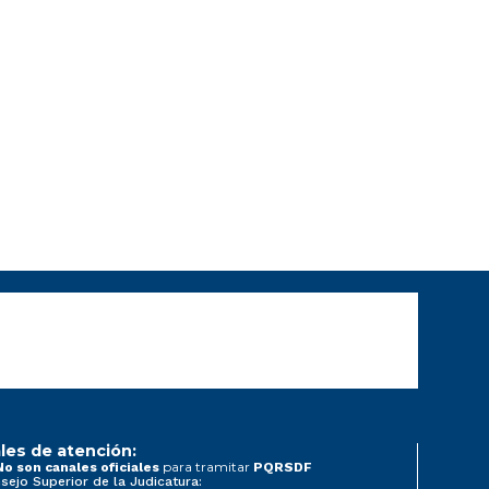
les de atención:
para tramitar
No son canales oficiales
PQRSDF
sejo Superior de la Judicatura: