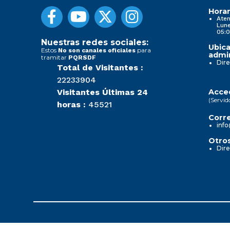
Horar
Aten
Lune
05:0
Nuestras redes sociales:
Ubica
Estos
para
No son canales oficiales
admin
tramitar
PQRSDF
Dire
Total de Visitantes :
22233904
Visitantes Últimas 24
Acced
(Servid
horas :
45521
Corre
info
Otros
Dire