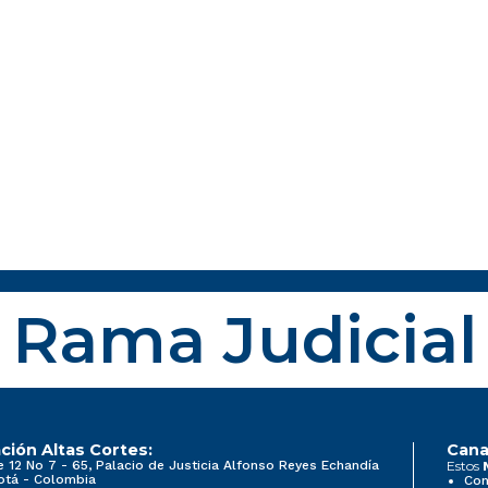
Rama Judicial
ción Altas Cortes:
Cana
e 12 No 7 - 65, Palacio de Justicia Alfonso Reyes Echandía
Estos
otá - Colombia
Con