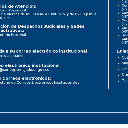
(+5
Cor
ios de Atención:
(+5
ción Presencial:
Con
s a Viernes de 08:00 a.m. a 01:00 p.m. y de 02:00 p.m. a
(+5
0 p.m.
Com
(+5
ción de Despachos Judiciales y Sedes
Cor
istrativas:
(+5
ctorio Nacional
Dir
Car
(+5
a a su correo electrónico institucional
Enla
ores Judiciales)
Cue
Map
o electrónico institucional:
Pol
@cendoj.ramajudicial.gov.co
Sit
 Correos electrónicos:
Tra
ctorio de Correos Electrónicos Institucionales