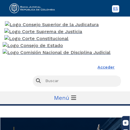
ES
Spani
Rama Judicial
Acceder
Busc
Buscar
Menú