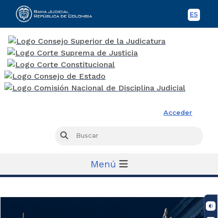
ES
Spani
Rama Judicial
Acceder
Busc
Buscar
Menú