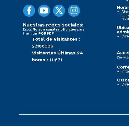
Horar
Aten
Lune
05:0
Nuestras redes sociales:
Ubica
Estos
para
No son canales oficiales
admin
tramitar
PQRSDF
Dire
Total de Visitantes :
22166986
Visitantes Últimas 24
Acced
(Servid
horas :
111671
Corre
info
Otros
Dire