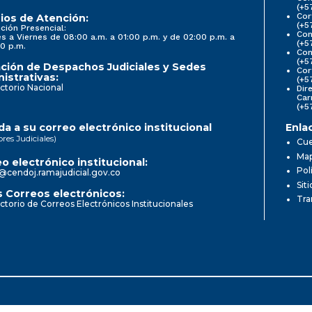
(+5
Cor
ios de Atención:
(+5
ción Presencial:
Con
s a Viernes de 08:00 a.m. a 01:00 p.m. y de 02:00 p.m. a
(+5
0 p.m.
Com
(+5
ción de Despachos Judiciales y Sedes
Cor
istrativas:
(+5
ctorio Nacional
Dir
Car
(+5
a a su correo electrónico institucional
Enla
ores Judiciales)
Cue
Map
o electrónico institucional:
Pol
@cendoj.ramajudicial.gov.co
Sit
 Correos electrónicos:
Tra
ctorio de Correos Electrónicos Institucionales