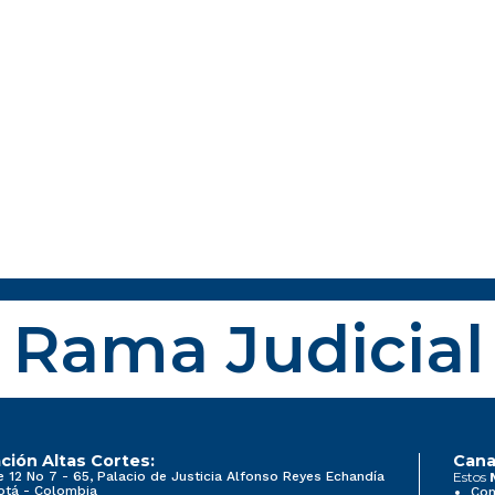
Rama Judicial
ción Altas Cortes:
Cana
e 12 No 7 - 65, Palacio de Justicia Alfonso Reyes Echandía
Estos
otá - Colombia
Con