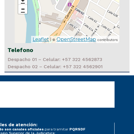
+
−
Leaflet
OpenStreetMap
| ©
contributors
Telefono
Despacho 01 – Celular: +57 322 4562873
Despacho 02 – Celular: +57 322 4562901
les de atención:
para tramitar
No son canales oficiales
PQRSDF
sejo Superior de la Judicatura: