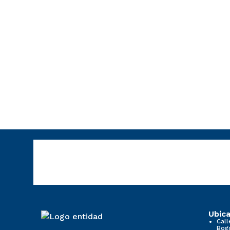
Ubica
Call
Bog