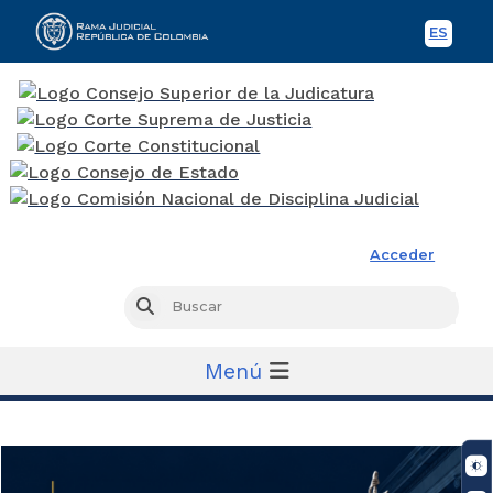
ES
Spani
Rama Judicial
Acceder
Busc
Buscar
Menú