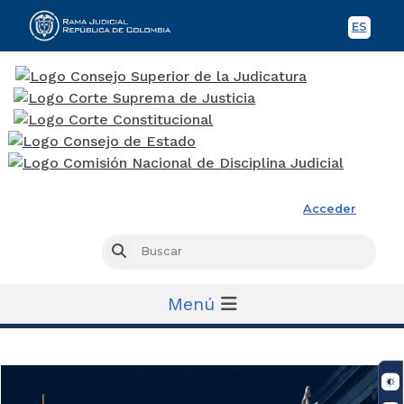
ES
Spani
Rama Judicial
Acceder
Busc
Buscar
Menú