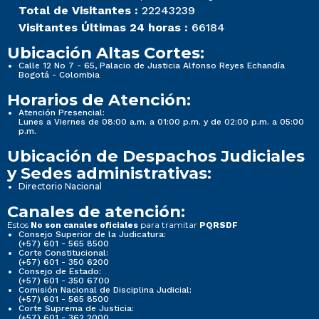
Total de Visitantes :
22243239
Visitantes Últimas 24 horas :
66184
Ubicación Altas Cortes:
Calle 12 No 7 - 65, Palacio de Justicia Alfonso Reyes Echandía
Bogotá - Colombia
Horarios de Atención:
Atención Presencial:
Lunes a Viernes de 08:00 a.m. a 01:00 p.m. y de 02:00 p.m. a 05:00
p.m.
Ubicación de Despachos Judiciales
y Sedes administrativas:
Directorio Nacional
Canales de atención:
Estos
para tramitar
No son canales oficiales
PQRSDF
Consejo Superior de la Judicatura:
(+57) 601 - 565 8500
Corte Constitucional:
(+57) 601 - 350 6200
Consejo de Estado:
(+57) 601 - 350 6700
Comisión Nacional de Disciplina Judicial:
(+57) 601 - 565 8500
Corte Suprema de Justicia:
(+57) 601 - 362 2000