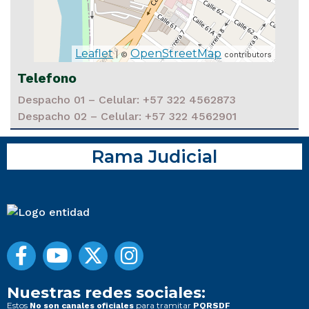
Leaflet
OpenStreetMap
| ©
contributors
Telefono
Despacho 01 – Celular: +57 322 4562873
Despacho 02 – Celular: +57 322 4562901
Rama Judicial
Nuestras redes sociales:
Estos
para tramitar
No son canales oficiales
PQRSDF