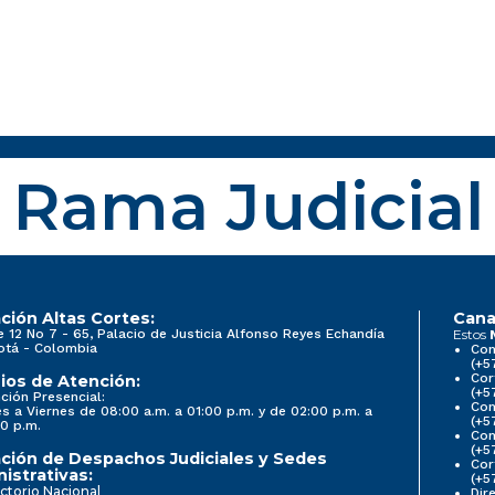
Rama Judicial
ción Altas Cortes:
Cana
e 12 No 7 - 65, Palacio de Justicia Alfonso Reyes Echandía
Estos
otá - Colombia
Con
(+5
Cor
ios de Atención:
(+5
ción Presencial:
Con
s a Viernes de 08:00 a.m. a 01:00 p.m. y de 02:00 p.m. a
(+5
0 p.m.
Com
(+5
ción de Despachos Judiciales y Sedes
Cor
istrativas:
(+5
ctorio Nacional
Dir