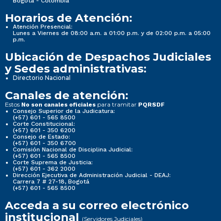
Bogotá - Colombia
Horarios de Atención:
Atención Presencial:
Lunes a Viernes de 08:00 a.m. a 01:00 p.m. y de 02:00 p.m. a 05:00
p.m.
Ubicación de Despachos Judiciales
y Sedes administrativas:
Directorio Nacional
Canales de atención:
Estos
para tramitar
No son canales oficiales
PQRSDF
Consejo Superior de la Judicatura:
(+57) 601 - 565 8500
Corte Constitucional:
(+57) 601 - 350 6200
Consejo de Estado:
(+57) 601 - 350 6700
Comisión Nacional de Disciplina Judicial:
(+57) 601 - 565 8500
Corte Suprema de Justicia:
(+57) 601 - 362 2000
Dirección Ejecutiva de Administración Judicial - DEAJ:
Carrera 7 # 27-18, Bogotá
(+57) 601 - 565 8500
Acceda a su correo electrónico
institucional
(Servidores Judiciales)