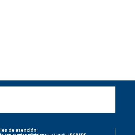
les de atención:
para tramitar
No son canales oficiales
PQRSDF