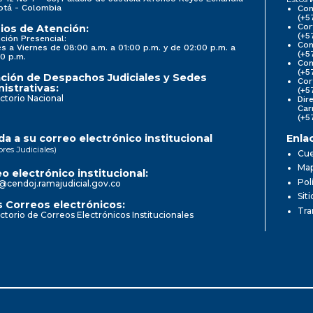
otá - Colombia
Con
(+5
Cor
ios de Atención:
(+5
ción Presencial:
Con
s a Viernes de 08:00 a.m. a 01:00 p.m. y de 02:00 p.m. a
(+5
0 p.m.
Com
(+5
ción de Despachos Judiciales y Sedes
Cor
istrativas:
(+5
ctorio Nacional
Dir
Car
(+5
a a su correo electrónico institucional
Enla
ores Judiciales)
Cue
Map
o electrónico institucional:
Pol
@cendoj.ramajudicial.gov.co
Sit
 Correos electrónicos:
Tra
ctorio de Correos Electrónicos Institucionales