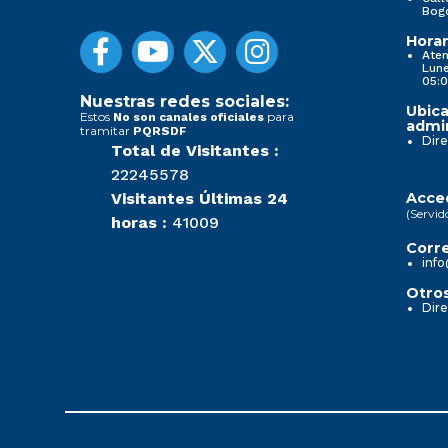
Bog
Horar
Aten
Lune
05:0
Nuestras redes sociales:
Ubica
Estos
para
No son canales oficiales
admin
tramitar
PQRSDF
Dire
Total de Visitantes :
22245578
Visitantes Últimas 24
Acced
(Servid
horas :
41009
Corre
info
Otros
Dire