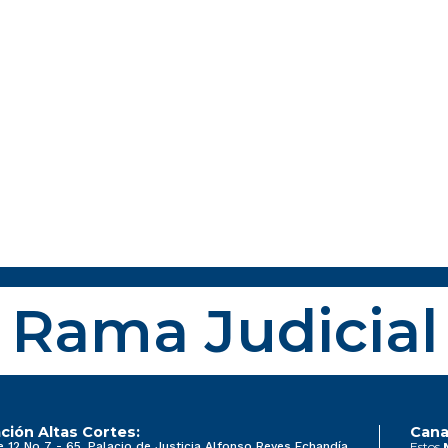
Rama Judicial
ción Altas Cortes:
Cana
e 12 No 7 - 65, Palacio de Justicia Alfonso Reyes Echandía
Estos