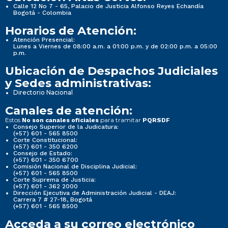
Calle 12 No 7 - 65, Palacio de Justicia Alfonso Reyes Echandía
Bogotá - Colombia
Horarios de Atención:
Atención Presencial:
Lunes a Viernes de 08:00 a.m. a 01:00 p.m. y de 02:00 p.m. a 05:00
p.m.
Ubicación de Despachos Judiciales
y Sedes administrativas:
Directorio Nacional
Canales de atención:
Estos
para tramitar
No son canales oficiales
PQRSDF
Consejo Superior de la Judicatura:
(+57) 601 - 565 8500
Corte Constitucional:
(+57) 601 - 350 6200
Consejo de Estado:
(+57) 601 - 350 6700
Comisión Nacional de Disciplina Judicial:
(+57) 601 - 565 8500
Corte Suprema de Justicia:
(+57) 601 - 362 2000
Dirección Ejecutiva de Administración Judicial - DEAJ:
Carrera 7 # 27-18, Bogotá
(+57) 601 - 565 8500
Acceda a su correo electrónico