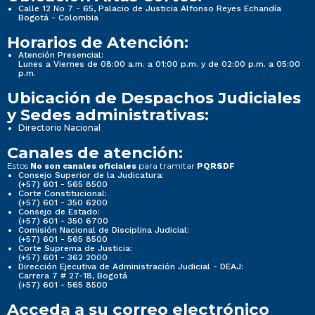
Calle 12 No 7 - 65, Palacio de Justicia Alfonso Reyes Echandía
Bogotá - Colombia
Horarios de Atención:
Atención Presencial:
Lunes a Viernes de 08:00 a.m. a 01:00 p.m. y de 02:00 p.m. a 05:00
p.m.
Ubicación de Despachos Judiciales
y Sedes administrativas:
Directorio Nacional
Canales de atención:
Estos
para tramitar
No son canales oficiales
PQRSDF
Consejo Superior de la Judicatura:
(+57) 601 - 565 8500
Corte Constitucional:
(+57) 601 - 350 6200
Consejo de Estado:
(+57) 601 - 350 6700
Comisión Nacional de Disciplina Judicial:
(+57) 601 - 565 8500
Corte Suprema de Justicia:
(+57) 601 - 362 2000
Dirección Ejecutiva de Administración Judicial - DEAJ:
Carrera 7 # 27-18, Bogotá
(+57) 601 - 565 8500
Acceda a su correo electrónico