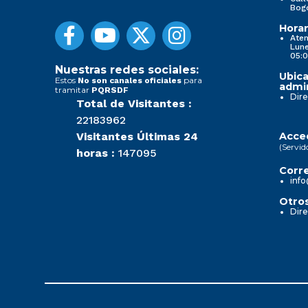
Bog
Horar
Aten
Lune
05:0
Nuestras redes sociales:
Ubica
Estos
para
No son canales oficiales
admin
tramitar
PQRSDF
Dire
Total de Visitantes :
22183962
Visitantes Últimas 24
Acced
(Servid
horas :
147095
Corre
info
Otros
Dire