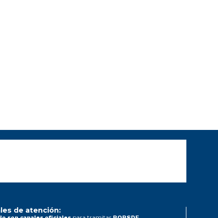
les de atención:
para tramitar
No son canales oficiales
PQRSDF