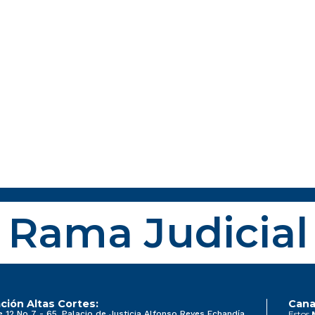
Rama Judicial
ción Altas Cortes:
Cana
e 12 No 7 - 65, Palacio de Justicia Alfonso Reyes Echandía
Estos