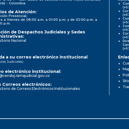
otá - Colombia
Con
(+5
Cor
ios de Atención:
(+5
ción Presencial:
Con
s a Viernes de 08:00 a.m. a 01:00 p.m. y de 02:00 p.m. a
(+5
0 p.m.
Com
(+5
ción de Despachos Judiciales y Sedes
Cor
istrativas:
(+5
ctorio Nacional
Dir
Car
(+5
a a su correo electrónico institucional
Enla
ores Judiciales)
Cue
Map
o electrónico institucional:
Pol
@cendoj.ramajudicial.gov.co
Sit
 Correos electrónicos:
Tra
ctorio de Correos Electrónicos Institucionales