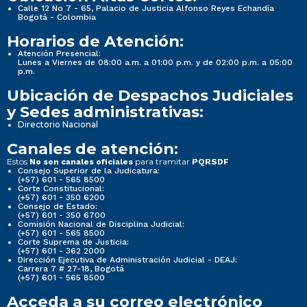
Calle 12 No 7 - 65, Palacio de Justicia Alfonso Reyes Echandía
Bogotá - Colombia
Horarios de Atención:
Atención Presencial:
Lunes a Viernes de 08:00 a.m. a 01:00 p.m. y de 02:00 p.m. a 05:00
p.m.
Ubicación de Despachos Judiciales
y Sedes administrativas:
Directorio Nacional
Canales de atención:
Estos
para tramitar
No son canales oficiales
PQRSDF
Consejo Superior de la Judicatura:
(+57) 601 - 565 8500
Corte Constitucional:
(+57) 601 - 350 6200
Consejo de Estado:
(+57) 601 - 350 6700
Comisión Nacional de Disciplina Judicial:
(+57) 601 - 565 8500
Corte Suprema de Justicia:
(+57) 601 - 362 2000
Dirección Ejecutiva de Administración Judicial - DEAJ:
Carrera 7 # 27-18, Bogotá
(+57) 601 - 565 8500
Acceda a su correo electrónico