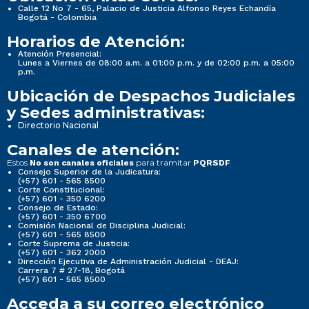
Calle 12 No 7 - 65, Palacio de Justicia Alfonso Reyes Echandía
Bogotá - Colombia
Horarios de Atención:
Atención Presencial:
Lunes a Viernes de 08:00 a.m. a 01:00 p.m. y de 02:00 p.m. a 05:00
p.m.
Ubicación de Despachos Judiciales
y Sedes administrativas:
Directorio Nacional
Canales de atención:
Estos
para tramitar
No son canales oficiales
PQRSDF
Consejo Superior de la Judicatura:
(+57) 601 - 565 8500
Corte Constitucional:
(+57) 601 - 350 6200
Consejo de Estado:
(+57) 601 - 350 6700
Comisión Nacional de Disciplina Judicial:
(+57) 601 - 565 8500
Corte Suprema de Justicia:
(+57) 601 - 362 2000
Dirección Ejecutiva de Administración Judicial - DEAJ:
Carrera 7 # 27-18, Bogotá
(+57) 601 - 565 8500
Acceda a su correo electrónico