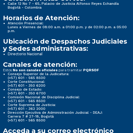
Calle 12 No 7 - 65, Palacio de Justicia Alfonso Reyes Echandía
Bogotá - Colombia
Horarios de Atención:
Atención Presencial:
Lunes a Viernes de 08:00 a.m. a 01:00 p.m. y de 02:00 p.m. a 05:00
p.m.
Ubicación de Despachos Judiciales
y Sedes administrativas:
Directorio Nacional
Canales de atención:
Estos
para tramitar
No son canales oficiales
PQRSDF
Consejo Superior de la Judicatura:
(+57) 601 - 565 8500
Corte Constitucional:
(+57) 601 - 350 6200
Consejo de Estado:
(+57) 601 - 350 6700
Comisión Nacional de Disciplina Judicial:
(+57) 601 - 565 8500
Corte Suprema de Justicia:
(+57) 601 - 362 2000
Dirección Ejecutiva de Administración Judicial - DEAJ:
Carrera 7 # 27-18, Bogotá
(+57) 601 - 565 8500
Acceda a su correo electrónico