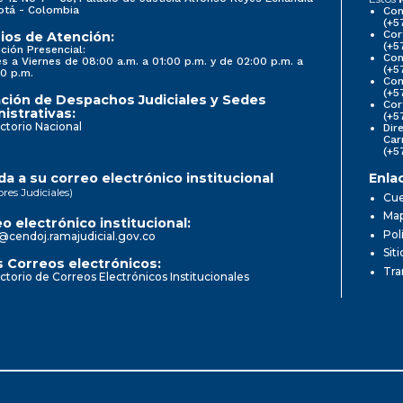
otá - Colombia
Con
(+5
Cor
ios de Atención:
(+5
ción Presencial:
Con
s a Viernes de 08:00 a.m. a 01:00 p.m. y de 02:00 p.m. a
(+5
0 p.m.
Com
(+5
ción de Despachos Judiciales y Sedes
Cor
istrativas:
(+5
ctorio Nacional
Dir
Car
(+5
a a su correo electrónico institucional
Enla
ores Judiciales)
Cue
Map
o electrónico institucional:
Pol
@cendoj.ramajudicial.gov.co
Sit
 Correos electrónicos:
Tra
ctorio de Correos Electrónicos Institucionales