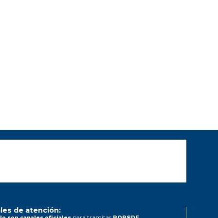
les de atención:
para tramitar
No son canales oficiales
PQRSDF