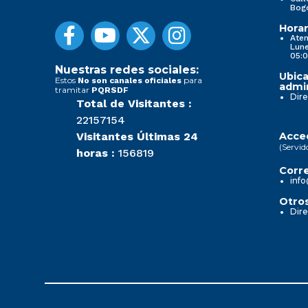
Bog
Horar
Aten
Lune
05:0
Nuestras redes sociales:
Ubica
Estos
para
No son canales oficiales
admin
tramitar
PQRSDF
Dire
Total de Visitantes :
22157154
Visitantes Últimas 24
Acced
(Servid
horas :
156819
Corre
info
Otros
Dire