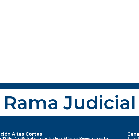
Rama Judicial
ción Altas Cortes:
Cana
e 12 No 7 - 65, Palacio de Justicia Alfonso Reyes Echandía
Estos