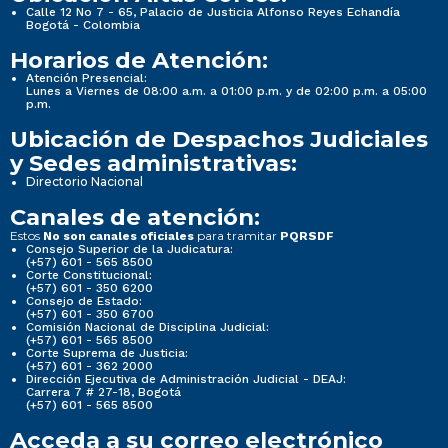
Calle 12 No 7 - 65, Palacio de Justicia Alfonso Reyes Echandía
Bogotá - Colombia
Horarios de Atención:
Atención Presencial:
Lunes a Viernes de 08:00 a.m. a 01:00 p.m. y de 02:00 p.m. a 05:00
p.m.
Ubicación de Despachos Judiciales
y Sedes administrativas:
Directorio Nacional
Canales de atención:
Estos
para tramitar
No son canales oficiales
PQRSDF
Consejo Superior de la Judicatura:
(+57) 601 - 565 8500
Corte Constitucional:
(+57) 601 - 350 6200
Consejo de Estado:
(+57) 601 - 350 6700
Comisión Nacional de Disciplina Judicial:
(+57) 601 - 565 8500
Corte Suprema de Justicia:
(+57) 601 - 362 2000
Dirección Ejecutiva de Administración Judicial - DEAJ:
Carrera 7 # 27-18, Bogotá
(+57) 601 - 565 8500
Acceda a su correo electrónico