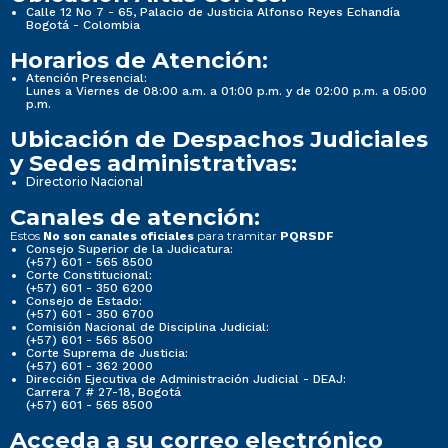
Calle 12 No 7 - 65, Palacio de Justicia Alfonso Reyes Echandía
Bogotá - Colombia
Horarios de Atención:
Atención Presencial:
Lunes a Viernes de 08:00 a.m. a 01:00 p.m. y de 02:00 p.m. a 05:00
p.m.
Ubicación de Despachos Judiciales
y Sedes administrativas:
Directorio Nacional
Canales de atención:
Estos
para tramitar
No son canales oficiales
PQRSDF
Consejo Superior de la Judicatura:
(+57) 601 - 565 8500
Corte Constitucional:
(+57) 601 - 350 6200
Consejo de Estado:
(+57) 601 - 350 6700
Comisión Nacional de Disciplina Judicial:
(+57) 601 - 565 8500
Corte Suprema de Justicia:
(+57) 601 - 362 2000
Dirección Ejecutiva de Administración Judicial - DEAJ:
Carrera 7 # 27-18, Bogotá
(+57) 601 - 565 8500
Acceda a su correo electrónico