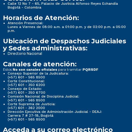
Calle 12 No 7 - 65, Palacio de Justicia Alfonso Reyes Echandía
Bogotá - Colombia
Horarios de Atención:
Atención Presencial:
Lunes a Viernes de 08:00 a.m. a 01:00 p.m. y de 02:00 p.m. a 05:00
p.m.
Ubicación de Despachos Judiciales
y Sedes administrativas:
Directorio Nacional
Canales de atención:
Estos
para tramitar
No son canales oficiales
PQRSDF
Consejo Superior de la Judicatura:
(+57) 601 - 565 8500
Corte Constitucional:
(+57) 601 - 350 6200
Consejo de Estado:
(+57) 601 - 350 6700
Comisión Nacional de Disciplina Judicial:
(+57) 601 - 565 8500
Corte Suprema de Justicia:
(+57) 601 - 362 2000
Dirección Ejecutiva de Administración Judicial - DEAJ:
Carrera 7 # 27-18, Bogotá
(+57) 601 - 565 8500
Acceda a su correo electrónico