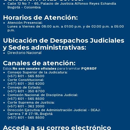
Calle 12 No 7 - 65, Palacio de Justicia Alfonso Reyes Echandía
Bogotá - Colombia
Horarios de Atención:
Atención Presencial:
Lunes a Viernes de 08:00 a.m. a 01:00 p.m. y de 02:00 p.m. a 05:00
p.m.
Ubicación de Despachos Judiciales
y Sedes administrativas:
Directorio Nacional
Canales de atención:
Estos
para tramitar
No son canales oficiales
PQRSDF
Consejo Superior de la Judicatura:
(+57) 601 - 565 8500
Corte Constitucional:
(+57) 601 - 350 6200
Consejo de Estado:
(+57) 601 - 350 6700
Comisión Nacional de Disciplina Judicial:
(+57) 601 - 565 8500
Corte Suprema de Justicia:
(+57) 601 - 362 2000
Dirección Ejecutiva de Administración Judicial - DEAJ:
Carrera 7 # 27-18, Bogotá
(+57) 601 - 565 8500
Acceda a su correo electrónico