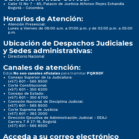
Calle 12 No 7 - 65, Palacio de Justicia Alfonso Reyes Echandía
Bogotá - Colombia
Horarios de Atención:
Atención Presencial:
Lunes a Viernes de 08:00 a.m. a 01:00 p.m. y de 02:00 p.m. a 05:00
p.m.
Ubicación de Despachos Judiciales
y Sedes administrativas:
Directorio Nacional
Canales de atención:
Estos
para tramitar
No son canales oficiales
PQRSDF
Consejo Superior de la Judicatura:
(+57) 601 - 565 8500
Corte Constitucional:
(+57) 601 - 350 6200
Consejo de Estado:
(+57) 601 - 350 6700
Comisión Nacional de Disciplina Judicial:
(+57) 601 - 565 8500
Corte Suprema de Justicia:
(+57) 601 - 362 2000
Dirección Ejecutiva de Administración Judicial - DEAJ:
Carrera 7 # 27-18, Bogotá
(+57) 601 - 565 8500
Acceda a su correo electrónico