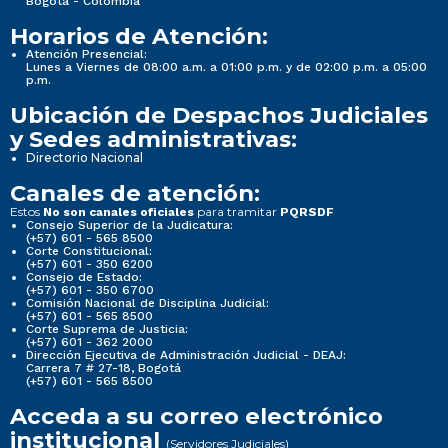
Bogotá - Colombia
Horarios de Atención:
Atención Presencial:
Lunes a Viernes de 08:00 a.m. a 01:00 p.m. y de 02:00 p.m. a 05:00
p.m.
Ubicación de Despachos Judiciales
y Sedes administrativas:
Directorio Nacional
Canales de atención:
Estos
para tramitar
No son canales oficiales
PQRSDF
Consejo Superior de la Judicatura:
(+57) 601 - 565 8500
Corte Constitucional:
(+57) 601 - 350 6200
Consejo de Estado:
(+57) 601 - 350 6700
Comisión Nacional de Disciplina Judicial:
(+57) 601 - 565 8500
Corte Suprema de Justicia:
(+57) 601 - 362 2000
Dirección Ejecutiva de Administración Judicial - DEAJ:
Carrera 7 # 27-18, Bogotá
(+57) 601 - 565 8500
Acceda a su correo electrónico
institucional
(Servidores Judiciales)