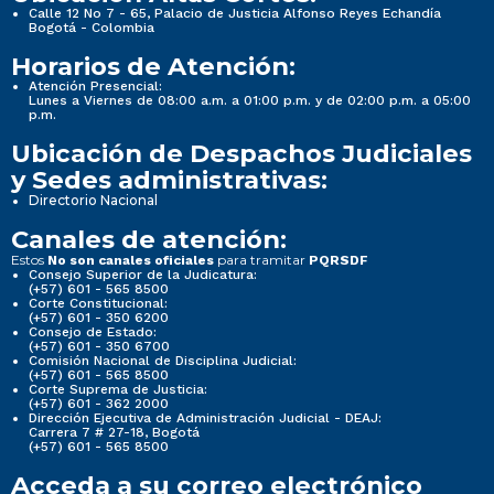
Calle 12 No 7 - 65, Palacio de Justicia Alfonso Reyes Echandía
Bogotá - Colombia
Horarios de Atención:
Atención Presencial:
Lunes a Viernes de 08:00 a.m. a 01:00 p.m. y de 02:00 p.m. a 05:00
p.m.
Ubicación de Despachos Judiciales
y Sedes administrativas:
Directorio Nacional
Canales de atención:
Estos
para tramitar
No son canales oficiales
PQRSDF
Consejo Superior de la Judicatura:
(+57) 601 - 565 8500
Corte Constitucional:
(+57) 601 - 350 6200
Consejo de Estado:
(+57) 601 - 350 6700
Comisión Nacional de Disciplina Judicial:
(+57) 601 - 565 8500
Corte Suprema de Justicia:
(+57) 601 - 362 2000
Dirección Ejecutiva de Administración Judicial - DEAJ:
Carrera 7 # 27-18, Bogotá
(+57) 601 - 565 8500
Acceda a su correo electrónico