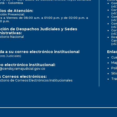
otá - Colombia
Con
(+5
Cor
ios de Atención:
(+5
ción Presencial:
Con
s a Viernes de 08:00 a.m. a 01:00 p.m. y de 02:00 p.m. a
(+5
0 p.m.
Com
(+5
ción de Despachos Judiciales y Sedes
Cor
istrativas:
(+5
ctorio Nacional
Dir
Car
(+5
a a su correo electrónico institucional
Enla
ores Judiciales)
Cue
Map
o electrónico institucional:
Pol
@cendoj.ramajudicial.gov.co
Sit
 Correos electrónicos:
Tra
ctorio de Correos Electrónicos Institucionales