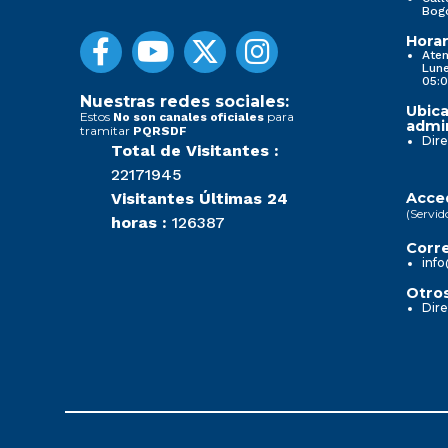
Bog
Horar
Aten
Lune
05:0
Nuestras redes sociales:
Ubica
Estos
para
No son canales oficiales
admin
tramitar
PQRSDF
Dire
Total de Visitantes :
22171945
Visitantes Últimas 24
Acced
(Servid
horas :
126387
Corre
info
Otros
Dire