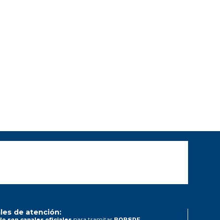
les de atención:
para tramitar
No son canales oficiales
PQRSDF