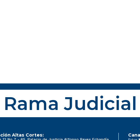
Rama Judicial
ción Altas Cortes:
Cana
e 12 No 7 - 65, Palacio de Justicia Alfonso Reyes Echandía
Estos