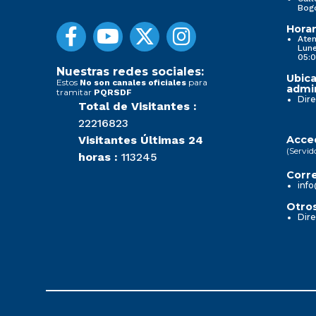
Bog
Horar
Aten
Lune
05:0
Nuestras redes sociales:
Ubica
Estos
para
No son canales oficiales
admin
tramitar
PQRSDF
Dire
Total de Visitantes :
22216823
Visitantes Últimas 24
Acced
(Servid
horas :
113245
Corre
info
Otros
Dire