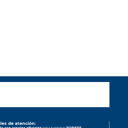
les de atención:
para tramitar
No son canales oficiales
PQRSDF