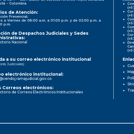
otá - Colombia
Con
(+5
Cor
ios de Atención:
(+5
ción Presencial:
Con
s a Viernes de 08:00 a.m. a 01:00 p.m. y de 02:00 p.m. a
(+5
0 p.m.
Com
(+5
ción de Despachos Judiciales y Sedes
Cor
istrativas:
(+5
ctorio Nacional
Dir
Car
(+5
a a su correo electrónico institucional
Enla
ores Judiciales)
Cue
Map
o electrónico institucional:
Pol
@cendoj.ramajudicial.gov.co
Sit
 Correos electrónicos:
Tra
ctorio de Correos Electrónicos Institucionales