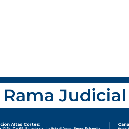
Rama Judicial
ción Altas Cortes:
Cana
e 12 No 7 - 65, Palacio de Justicia Alfonso Reyes Echandía
Estos