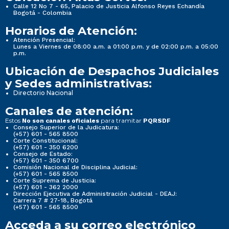
Calle 12 No 7 - 65, Palacio de Justicia Alfonso Reyes Echandía
Bogotá - Colombia
Horarios de Atención:
Atención Presencial:
Lunes a Viernes de 08:00 a.m. a 01:00 p.m. y de 02:00 p.m. a 05:00
p.m.
Ubicación de Despachos Judiciales
y Sedes administrativas:
Directorio Nacional
Canales de atención:
Estos
para tramitar
No son canales oficiales
PQRSDF
Consejo Superior de la Judicatura:
(+57) 601 - 565 8500
Corte Constitucional:
(+57) 601 - 350 6200
Consejo de Estado:
(+57) 601 - 350 6700
Comisión Nacional de Disciplina Judicial:
(+57) 601 - 565 8500
Corte Suprema de Justicia:
(+57) 601 - 362 2000
Dirección Ejecutiva de Administración Judicial - DEAJ:
Carrera 7 # 27-18, Bogotá
(+57) 601 - 565 8500
Acceda a su correo electrónico